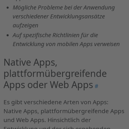
Mögliche Probleme bei der Anwendung
verschiedener Entwicklungsansätze
aufzeigen
Auf spezifische Richtlinien für die
Entwicklung von mobilen
Apps
verweisen
Native
Apps
,
plattformübergreifende
Apps
oder
Web Apps
Permalink
#
"Native
Apps
,
Es gibt verschiedene Arten von
Apps
:
plattformübe
Native
Apps
, plattformübergreifende
Apps
Apps
und
Web Apps
. Hinsichtlich der
oder
Entwicklung und der sich ergebenden