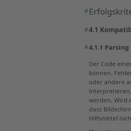
Erfolgskrit
#
Permalink
"Erfolgskriterien
des
4.1 Kompatib
#
Permalink
Prinzips
"4.1
Robustheit"
Kompatibel"
#
4.1.1 Parsing 
Permalink
"4.1.1
Der Code einer
Parsing
(Stufe
können. Fehle
A):"
oder andere as
interpretieren
werden. Wird 
dass Bildschi
Hilfsmittel ni