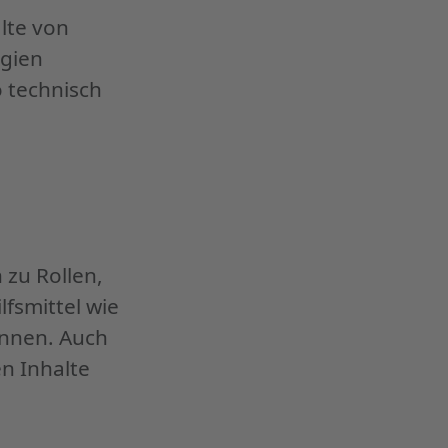
alte von
ogien
o technisch
 zu Rollen,
fsmittel wie
önnen. Auch
n Inhalte