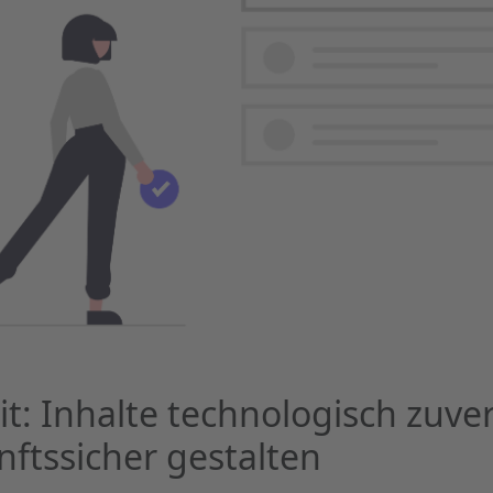
t: Inhalte technologisch zuver
ftssicher gestalten