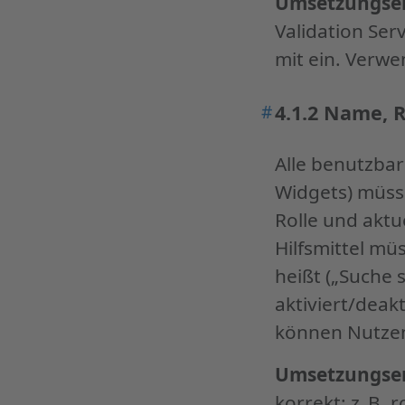
Umsetzungse
Validation Ser
mit ein. Verw
#
4.1.2 Name, R
Permalink
"4.1.2
Alle benutzbar
Name,
Rolle,
Widgets) müsse
Wert
Rolle und akt
(Stufe
Hilfsmittel müs
A):"
heißt („Suche s
aktiviert/deak
können Nutzen
Umsetzungse
korrekt: z. B.