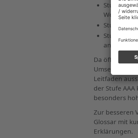
Stufe A um
Webauftrit
Stufe AA is
Stufe AAA 
an Barriere
Da öffentlich
Umsetzung der 
Leitfaden auss
der Stufe AAA
besonders hohe
Zur besseren V
Glossar mit ku
Erklärungen.