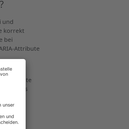
?
i und
e korrekt
e bei
ARIA-Attribute
stheit
en konkrete
wird jedes
eweils