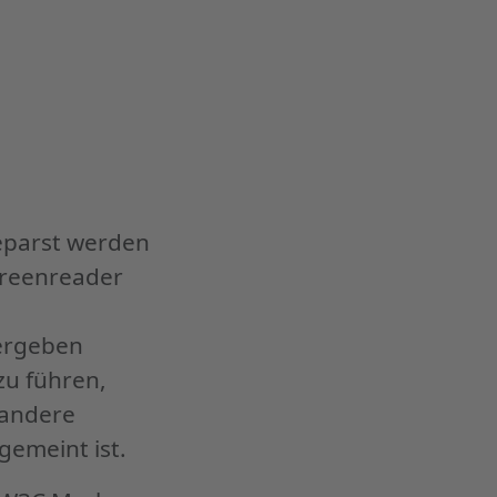
geparst werden
creenreader
vergeben
zu führen,
 andere
gemeint ist.