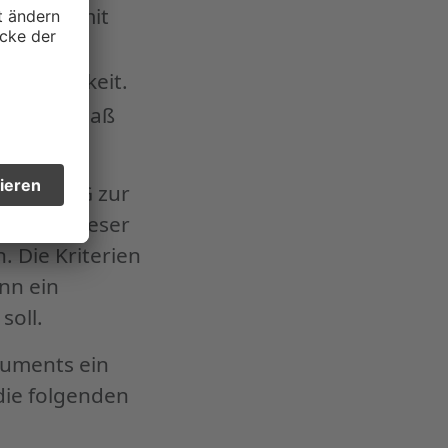
sind, damit
ind.
ugänglichkeit.
hr hohes Maß
emäß BFSG zur
rt sich dieser
. Die Kriterien
nn ein
soll.
kuments ein
die folgenden