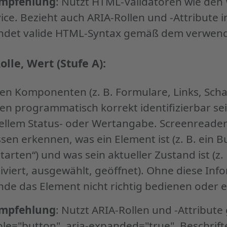
mpfehlung
: Nutzt HTML-Validatoren wie de
vice. Bezieht auch ARIA-Rollen und -Attribute 
endet valide HTML-Syntax gemäß dem verwen
olle, Wert (Stufe A):
en Komponenten (z. B. Formulare, Links, Scha
n programmatisch korrekt identifizierbar se
uellem Status- oder Wertangabe. Screenreade
sen erkennen, was ein Element ist (z. B. ein B
tarten“) und was sein aktueller Zustand ist (z. 
tiviert, ausgewählt, geöffnet). Ohne diese In
de das Element nicht richtig bedienen oder 
mpfehlung
: Nutzt ARIA-Rollen und -Attribute 
 role="button", aria-expanded="true". Beschrift