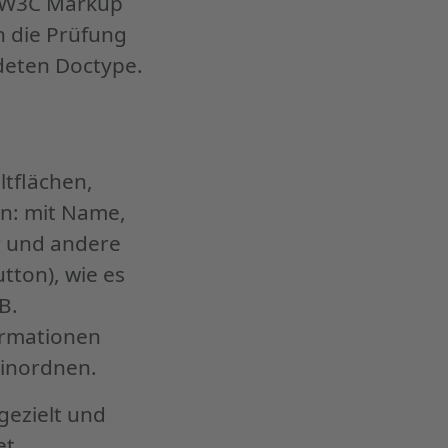
n W3C Markup
in die Prüfung
deten Doctype.
ltflächen,
in: mit Name,
r und andere
utton), wie es
B.
formationen
einordnen.
gezielt und
et