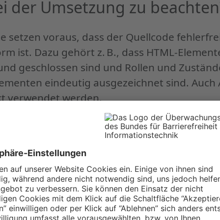
ei der Umsetzung zu beachten
e setzen voraus, dass der Quellcode fehlerfre
m ist. Dazu gehört z. B., dass HTML-Element
und geschlossen sind und Rollen und Zuständ
lementen eindeutig ausgezeichnet sind. Auch 
t verwendet werden.
erden die Erfolgskriterien des Prinzips
Robu
äutert. Die Umsetzungsempfehlungen enthalt
edaktion, Entwicklung und Gestaltung. Dabei 
um zunächst kurz erklärt. Im Anschluss folgen j
technischen Umsetzung.
erien sind in drei Stufen unterteilt: