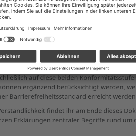
fasst grundlegende Anforderungen, die nötig 
te und Anwendungen überhaupt zugänglich s
t der empfohlene Standard für gute digitale Z
enthält zusätzliche Anforderungen für ein se
freiheit.
e Stellen gemäß BITV 2.0 und Unternehmen g
Stufen A und AA verpflichtet sind, konzentrie
chließlich auf diese beiden Konformitätsstufen
 können ergänzend berücksichtigt werden, we
r Barrierefreiheitsstandard erreicht werden 
erständlichkeit findet ihr am Ende dieses Do
rzen Erklärungen zentraler Begriffe rund um 