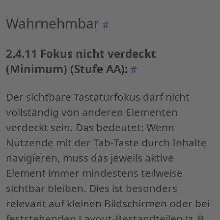
"Neue
Erfolgskriterien
Wahrnehmbar
Permalink
#
der
"Wahrnehmbar"
WCAG
2.4.11 Fokus nicht verdeckt
2.2"
(Minimum) (Stufe AA):
Permalink
#
"2.4.11
Fokus
Der sichtbare Tastaturfokus darf nicht
nicht
vollständig von anderen Elementen
verdeckt
verdeckt sein. Das bedeutet: Wenn
(Minimum)
Nutzende mit der Tab-Taste durch Inhalte
(Stufe
navigieren, muss das jeweils aktive
AA):"
Element immer mindestens teilweise
sichtbar bleiben. Dies ist besonders
relevant auf kleinen Bildschirmen oder bei
feststehenden Layout-Bestandteilen (z. B.