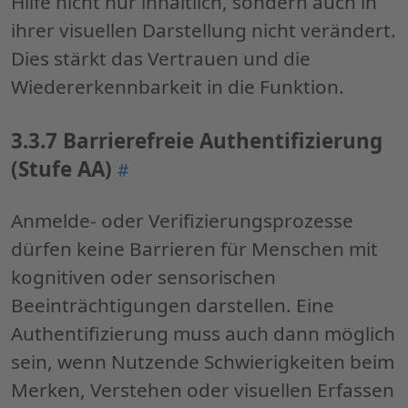
Hilfe nicht nur inhaltlich, sondern auch in
ihrer visuellen Darstellung nicht verändert.
Dies stärkt das Vertrauen und die
Wiedererkennbarkeit in die Funktion.
3.3.7 Barrierefreie Authentifizierung
(Stufe AA)
Permalink
#
"3.3.7
Barrierefreie
Anmelde- oder Verifizierungsprozesse
Authentifizierung
dürfen keine Barrieren für Menschen mit
(Stufe
kognitiven oder sensorischen
AA)"
Beeinträchtigungen darstellen. Eine
Authentifizierung muss auch dann möglich
sein, wenn Nutzende Schwierigkeiten beim
Merken, Verstehen oder visuellen Erfassen