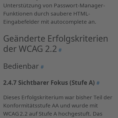
Unterstützung von Passwort-Manager-
Funktionen durch saubere HTML-
Eingabefelder mit autocomplete an.
Geänderte Erfolgskriterien
der WCAG 2.2
Permalink
#
"Geänderte
Erfolgskriterien
Bedienbar
Permalink
#
der
"Bedienbar"
WCAG
2.4.7 Sichtbarer Fokus (Stufe A)
Permalin
#
2.2"
"2.4.7
Sichtbar
Dieses Erfolgskriterium war bisher Teil der
Fokus
Konformitätsstufe AA und wurde mit
(Stufe
WCAG 2.2 auf Stufe A hochgestuft. Das