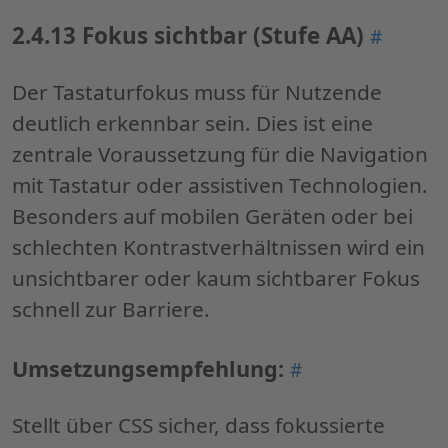
2.4.13 Fokus sichtbar (Stufe AA)
Permali
#
"2.4.13
Fokus
Der Tastaturfokus muss für Nutzende
sichtbar
deutlich erkennbar sein. Dies ist eine
(Stufe
zentrale Voraussetzung für die Navigation
AA)"
mit Tastatur oder assistiven Technologien.
Besonders auf mobilen Geräten oder bei
schlechten Kontrastverhältnissen wird ein
unsichtbarer oder kaum sichtbarer Fokus
schnell zur Barriere.
Permalink
Umsetzungsempfehlung:
#
"Umsetzungsemp
Stellt über CSS sicher, dass fokussierte