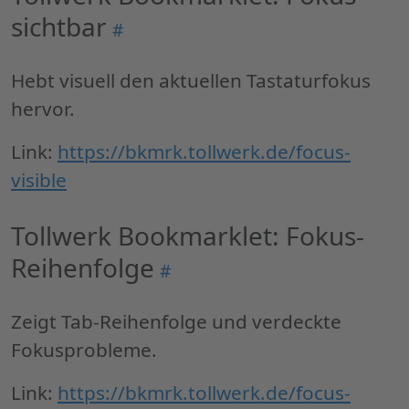
Prüf
sichtbar
Permalink
#
der
"Tollwerk
WCA
Bookmarklet:
Hebt visuell den aktuellen Tastaturfokus
Anfo
Fokus
2.2"
hervor.
sichtbar"
Link:
https://bkmrk.tollwerk.de/focus-
visible
Tollwerk Bookmarklet: Fokus-
Reihenfolge
Permalink
#
"Tollwerk
Bookmarklet:
Zeigt Tab-Reihenfolge und verdeckte
Fokus-
Fokusprobleme.
Reihenfolge"
Link:
https://bkmrk.tollwerk.de/focus-