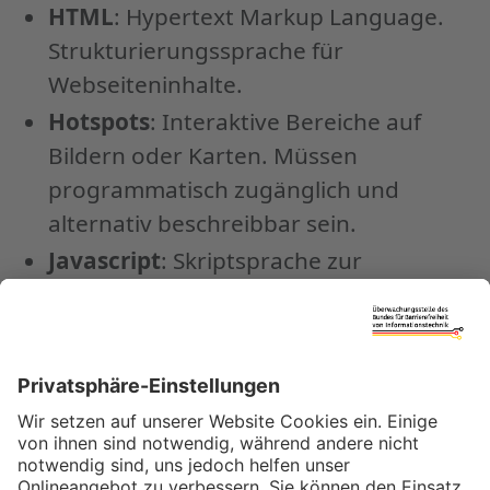
HTML
: Hypertext Markup Language.
Strukturierungssprache für
Webseiteninhalte.
Hotspots
: Interaktive Bereiche auf
Bildern oder Karten. Müssen
programmatisch zugänglich und
alternativ beschreibbar sein.
Javascript
: Skriptsprache zur
Umsetzung dynamischer Inhalte und
Interaktionen auf Webseiten. Muss
barrierefrei integriert und steuerbar
sein.
Outline
: Der Fokusrahmen, der bei
Tastaturnavigation sichtbar wird. Er