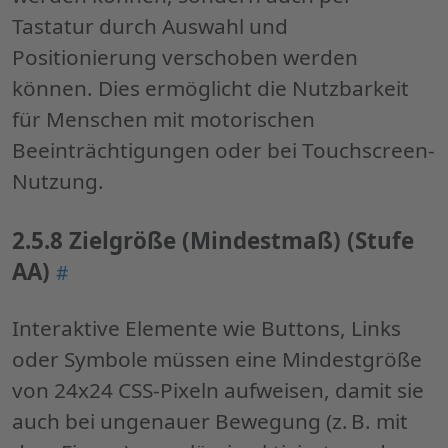
Tastatur durch Auswahl und
Positionierung verschoben werden
können. Dies ermöglicht die Nutzbarkeit
für Menschen mit motorischen
Beeinträchtigungen oder bei Touchscreen-
Nutzung.
2.5.8 Zielgröße (Mindestmaß) (Stufe
AA)
Permalink
#
"2.5.8
Zielgröße
Interaktive Elemente wie Buttons, Links
(Mindestmaß)
oder Symbole müssen eine Mindestgröße
(Stufe
von 24x24 CSS-Pixeln aufweisen, damit sie
AA)"
auch bei ungenauer Bewegung (z. B. mit