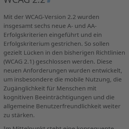
#
"Einführung:
Was
Mit der WCAG-Version 2.2 wurden
ist
insgesamt sechs neue A- und AA-
neu
Erfolgskriterien eingeführt und ein
in
Erfolgskriterium gestrichen. So sollen
WCAG
gezielt Lücken in den bisherigen Richtlinien
2.2"
(WCAG 2.1) geschlossen werden. Diese
neuen Anforderungen wurden entwickelt,
um insbesondere die mobile Nutzung, die
Zugänglichkeit für Menschen mit
kognitiven Beeinträchtigungen und die
allgemeine Benutzerfreundlichkeit weiter
zu stärken.
Im Mittelpunkt steht eine konsequente