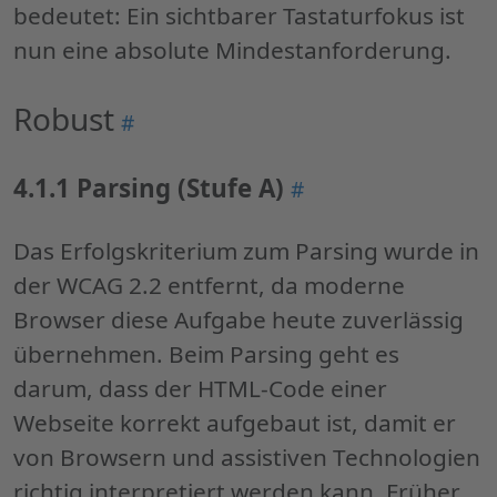
A)"
bedeutet: Ein sichtbarer Tastaturfokus ist
nun eine absolute Mindestanforderung.
Robust
Permalink
#
"Robust"
4.1.1 Parsing (Stufe A)
Permalink
#
"4.1.1
Parsing
Das Erfolgskriterium zum Parsing wurde in
(Stufe
der WCAG 2.2 entfernt, da moderne
A)"
Browser diese Aufgabe heute zuverlässig
übernehmen. Beim Parsing geht es
darum, dass der HTML-Code einer
Webseite korrekt aufgebaut ist, damit er
von Browsern und assistiven Technologien
richtig interpretiert werden kann. Früher