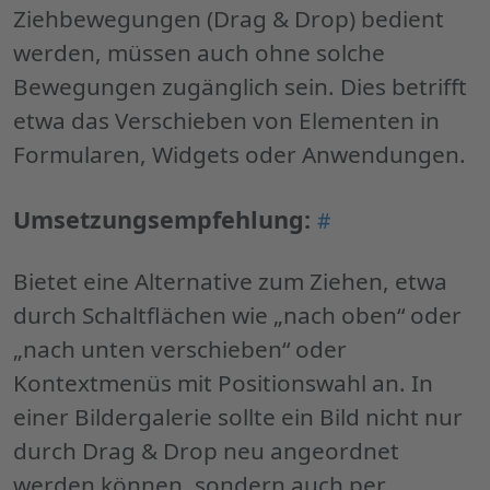
Bewegungen
Ziehbewegungen (Drag & Drop) bedient
(Stufe
werden, müssen auch ohne solche
AA)"
Bewegungen zugänglich sein. Dies betrifft
etwa das Verschieben von Elementen in
Formularen, Widgets oder Anwendungen.
Permalink
Umsetzungsempfehlung:
#
"Umsetzungsemp
Bietet eine Alternative zum Ziehen, etwa
durch Schaltflächen wie „nach oben“ oder
„nach unten verschieben“ oder
Kontextmenüs mit Positionswahl an. In
einer Bildergalerie sollte ein Bild nicht nur
durch Drag & Drop neu angeordnet
werden können, sondern auch per