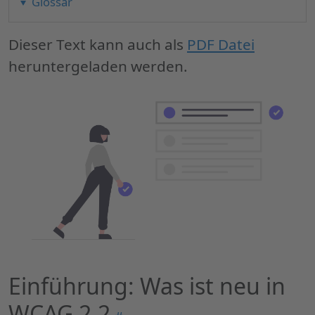
Glossar
Dieser Text kann auch als
PDF Datei
heruntergeladen werden.
Einführung: Was ist neu in
WCAG 2.2
Permalink