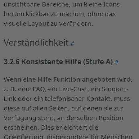
unsichtbare Bereiche, um kleine Icons
herum klickbar zu machen, ohne das
visuelle Layout zu verändern.
Verständlichkeit
Permalink
#
"Verständlichkeit"
3.2.6 Konsistente Hilfe (Stufe A)
Permali
#
"3.2.6
Konsiste
Wenn eine Hilfe-Funktion angeboten wird,
Hilfe
z. B. eine FAQ, ein Live-Chat, ein Support-
(Stufe
Link oder ein telefonischer Kontakt, muss
A)"
diese auf allen Seiten, auf denen sie zur
Verfügung steht, an derselben Position
erscheinen. Dies erleichtert die
Orientierung, insbesondere für Menschen