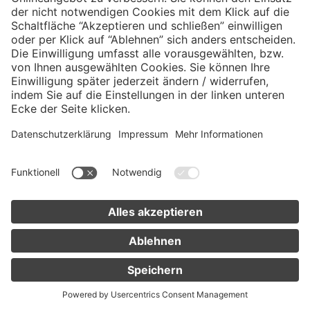
sollte nicht entfernt, sondern
gestalterisch angepasst werden.
Padding
: Innenabstand zwischen Inhalt
und Rand eines Elements. Wichtig für
die optische Lesbarkeit und
Bedienbarkeit.
Parsing
: Verarbeitung und
Interpretation des HTML-Codes durch
den Browser. Früher war korrektes
Parsing Voraussetzung für
Barrierefreiheit. Moderne Browser
erkennen kleinere Fehler meist
automatisch.
Pixel
: Maßeinheit für die