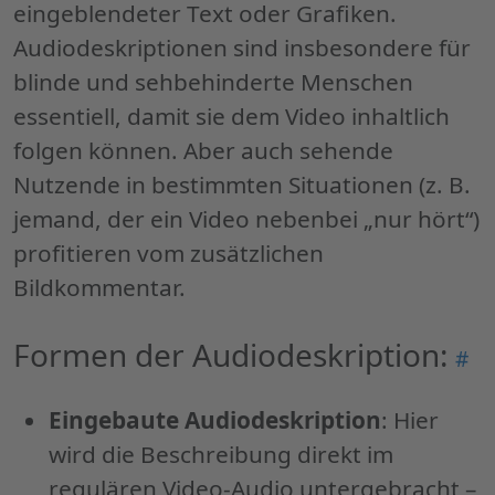
eingeblendeter Text oder Grafiken.
Audiodeskriptionen sind insbesondere für
blinde und sehbehinderte Menschen
essentiell, damit sie dem Video inhaltlich
folgen können. Aber auch sehende
Nutzende in bestimmten Situationen (z. B.
jemand, der ein Video nebenbei „nur hört“)
profitieren vom zusätzlichen
Bildkommentar.
Formen der Audiodeskription:
Per
#
"Fo
der
Eingebaute Audiodeskription
: Hier
Aud
wird die Beschreibung direkt im
regulären Video-Audio untergebracht –