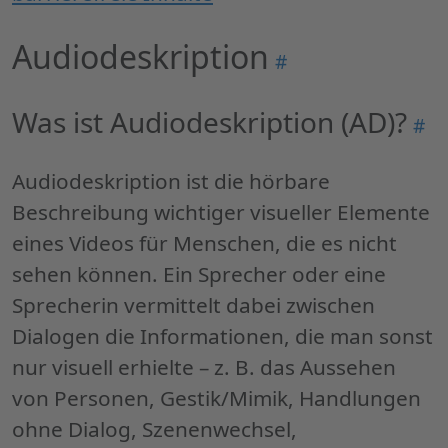
Audiodeskription
Permalink
#
"Audiodeskription"
Was ist Audiodeskription (AD)?
Per
#
"Wa
ist
Audiodeskription ist die hörbare
Aud
Beschreibung wichtiger visueller Elemente
(AD)
eines Videos für Menschen, die es nicht
sehen können. Ein Sprecher oder eine
Sprecherin vermittelt dabei zwischen
Dialogen die Informationen, die man sonst
nur visuell erhielte – z. B. das Aussehen
von Personen, Gestik/Mimik, Handlungen
ohne Dialog, Szenenwechsel,