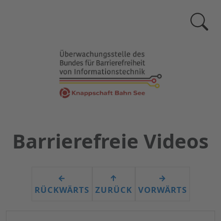
Zur
Suchse
Barrierefreie Videos
←
↑
→
RÜCKWÄRTS
ZURÜCK
VORWÄRTS