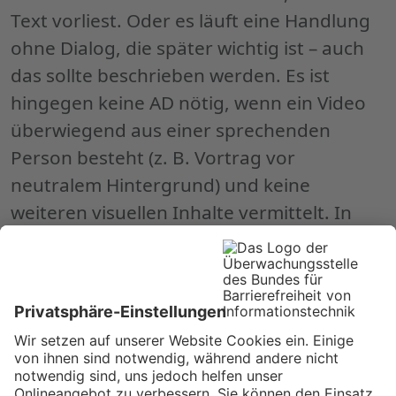
Text vorliest. Oder es läuft eine Handlung
ohne Dialog, die später wichtig ist – auch
das sollte beschrieben werden. Es ist
hingegen keine AD nötig, wenn ein Video
überwiegend aus einer sprechenden
Person besteht (z. B. Vortrag vor
neutralem Hintergrund) und keine
weiteren visuellen Inhalte vermittelt. In
solchen Fällen wäre eine Audiodeskription
redundant. Die WCAG erlauben bei vorab
aufgezeichneten Videos auf Level A
entweder eine AD oder alternativ ein
vollständiges Text-Transkript. Für Stufe AA
wird jedoch ausdrücklich eine