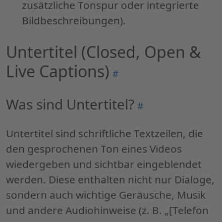
zusätzliche Tonspur oder integrierte
Bildbeschreibungen).
Untertitel (Closed, Open &
Live Captions)
Permalink
#
"Untertitel
(Closed,
Was sind Untertitel?
Permalink
#
Open
"Was
&
sind
Untertitel sind schriftliche Textzeilen, die
Live
Untertitel?"
den gesprochenen Ton eines Videos
Captions)"
wiedergeben und sichtbar eingeblendet
werden. Diese enthalten nicht nur Dialoge,
sondern auch wichtige Geräusche, Musik
und andere Audiohinweise (z. B. „[Telefon