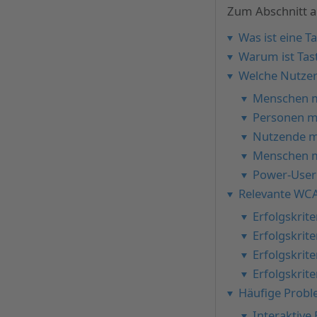
Zum Abschnitt au
Was ist eine 
Warum ist Tast
Welche Nutzer
Menschen m
Personen m
Nutzende mi
Menschen m
Power-User 
Relevante WCA
Erfolgskrite
Erfolgskrite
Erfolgskrit
Erfolgskrit
Häufige Prob
Interaktive