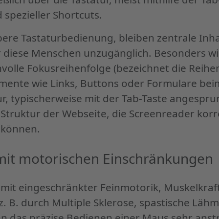
 spezieller Shortcuts.
bere Tastaturbedienung, bleiben zentrale Inh
r diese Menschen unzugänglich. Besonders wi
nvolle Fokusreihenfolge (bezeichnet die Reihen
emente wie Links, Buttons oder Formulare bei
ur, typischerweise mit der Tab-Taste angespr
 Struktur der Webseite, die Screenreader korr
 können.
mit motorischen Einschränkungen
mit eingeschränkter Feinmotorik, Muskelkraf
z. B. durch Multiple Sklerose, spastische Lä
"
nn das präzise Bedienen einer Maus sehr ans