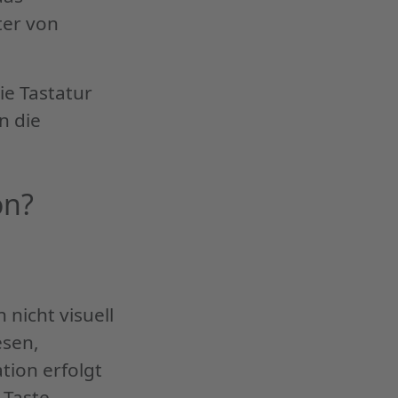
ter von
ie Tastatur
n die
on?
nicht visuell
esen,
tion erfolgt
-Taste,