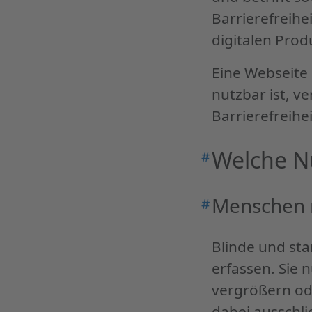
Barrierefreihe
digitalen Prod
Eine Webseite 
nutzbar ist, 
Barrierefreihei
Welche N
#
Permalink
"Welche
Nutzergruppen
Menschen 
#
Permalink
profitieren
"Menschen
davon?"
mit
Blinde und sta
Sehbeeinträchti
erfassen. Sie 
vergrößern ode
dabei ausschlie