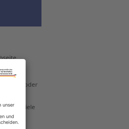
bseite
r Touch-
 können
 Buttons oder
t, denn viele
sei es
/ Hand).