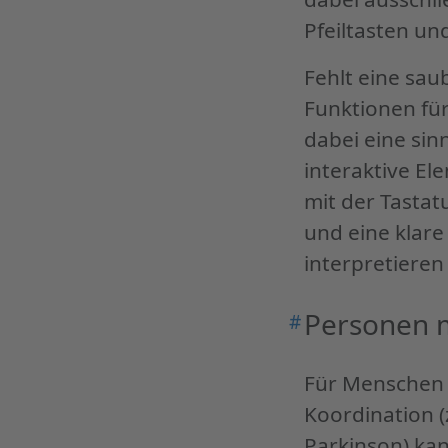
Pfeiltasten und
Fehlt eine sau
Funktionen fü
dabei eine sin
interaktive El
mit der Tastat
und eine klare
interpretieren
Personen 
#
Permalink
"Personen
mit
Für Menschen 
motorischen
Koordination (
Einschränkungen
Parkinson) ka