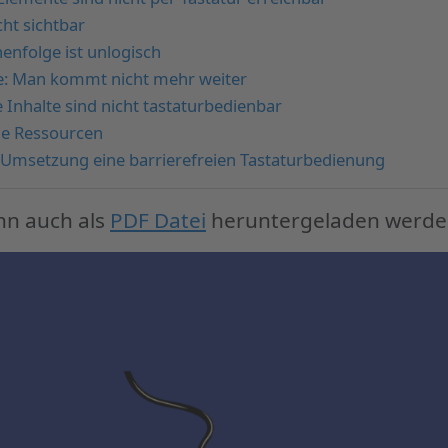
cht sichtbar
henfolge ist unlogisch
le: Man kommt nicht mehr weiter
Inhalte sind nicht tastaturbedienbar
de Ressourcen
r Umsetzung eine barrierefreien Tastaturbedienung
nn auch als
PDF Datei
heruntergeladen werde