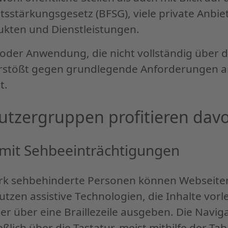
itsstärkungsgesetz (BFSG), viele private Anbie
ukten und Dienstleistungen.
oder Anwendung, die nicht vollständig über d
verstößt gegen grundlegende Anforderungen a
t.
utzergruppen profitieren dav
mit Sehbeeinträchtigungen
rk sehbehinderte Personen können Webseiten 
gungen"
nutzen assistive Technologien, die Inhalte vorl
r über eine Braillezeile ausgeben. Die Naviga
ßlich über die Tastatur, meist mithilfe der Tab