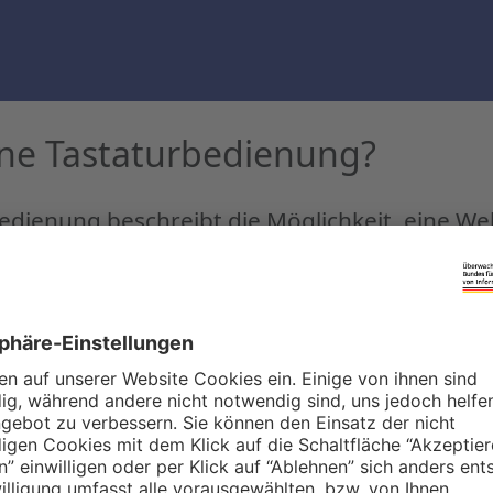
ine Tastaturbedienung?
edienung beschreibt die Möglichkeit, eine We
 mit der Tastatur zu bedienen, ohne Maus ode
ng?"
die Tab-Taste, Pfeiltasten, Enter und Escape
 Inhalte und interaktive Elemente wie Links,
ingen und diese bedienen.
Grundvoraussetzung für digitale Barrierefreihei
auf die Navigation per Tastatur angewiesen, 
r temporär (z. B. bei einem gebrochenen Arm 