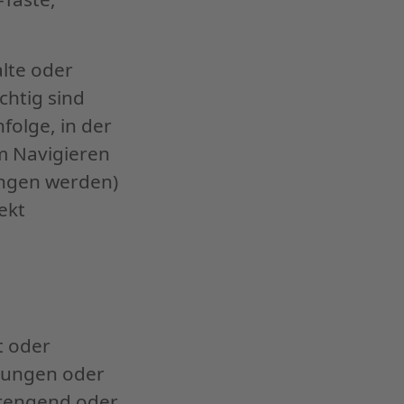
alte oder
chtig sind
folge, in der
m Navigieren
ungen werden)
ekt
t oder
hmungen oder
trengend oder