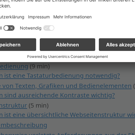
hen mit kognitiven Einschränkungen
hen mit Blindheit oder hochgradiger Sehbeh
hen mit Sehbehinderung oder Sehschwäche
hen mit einer Farbsehschwäche
hen mit Gehörlosigkeit oder mit Hörbeeinträ
hen mit motorischen Einschränkungen
bedienung
(9 min)
 ist eine Tastaturbedienung notwendig?
e von Texten, Grafiken und Bedienelementen
 sind ausreichende Kontraste wichtig?
nstruktur
(5 min)
ist eine übersichtliche Webseitenstruktur wi
embeschreibung
herweise verletzte Anforderungen aus der E