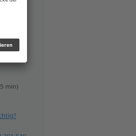
inderung
chtigung
(5 min)
chtig?
N 301 549