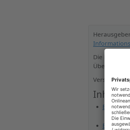
Herausgebe
Informations
Die hier dar
Überwachungs
Version: 1.0
Inhaltsv
Einleitun
Besse
Benutzer