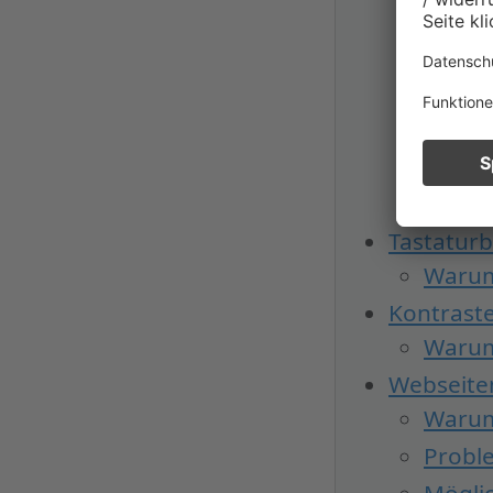
Mensc
Mensc
Mensc
Mensc
Mensc
Mensc
Tastatur
Warum
Kontrast
Warum
Webseite
Warum 
Probl
Möglic