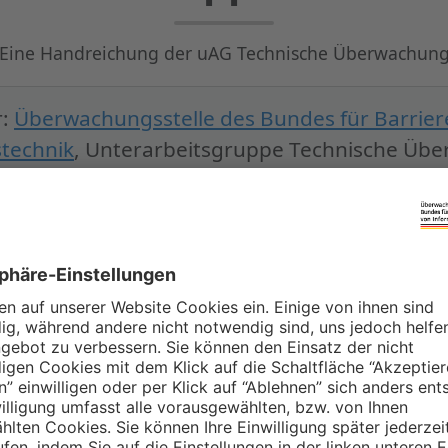
Eine Handreichung der uAG Technische Überwachun
r:
Überwachungsstelle des Bundes für Barriere
technik
, Unterarbeitsgruppe Technische Üb
gestellten Inhalte wurden gemeinsam von den
stellen der Länder und des Bundes erarbeit
erzeichnis:
g
(2 min)
re Zugänglichkeit für Menschen mit Beeinträ
gruppen
(5 min)