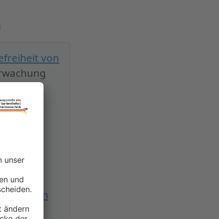
g
freiheit von
erwachung
et.
chtigungen