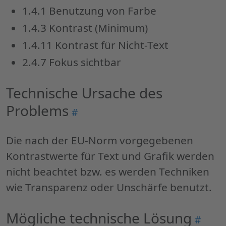
verletzte
1.4.1 Benutzung von Farbe
Anforderungen
1.4.3 Kontrast (Minimum)
aus
1.4.11 Kontrast für Nicht-Text
der
2.4.7 Fokus sichtbar
EN
301
Technische Ursache des
549"
Problems
Permalink
#
"Technische
Ursache
Die nach der EU-Norm vorgegebenen
des
Kontrastwerte für Text und Grafik werden
Problems"
nicht beachtet bzw. es werden Techniken
wie Transparenz oder Unschärfe benutzt.
Mögliche technische Lösung
Permal
#