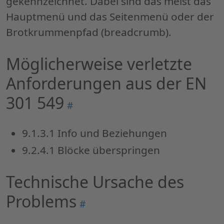
gekennzeichnet. Dabei sind das meist das
Hauptmenü und das Seitenmenü oder der
Brotkrummenpfad (breadcrumb).
Möglicherweise verletzte
Anforderungen aus der EN
301 549
Permalink
#
"Möglicherweise
verletzte
9.1.3.1 Info und Beziehungen
Anforderungen
9.2.4.1 Blöcke überspringen
aus
der
Technische Ursache des
EN
Problems
301
Permalink
#
549"
"Technische